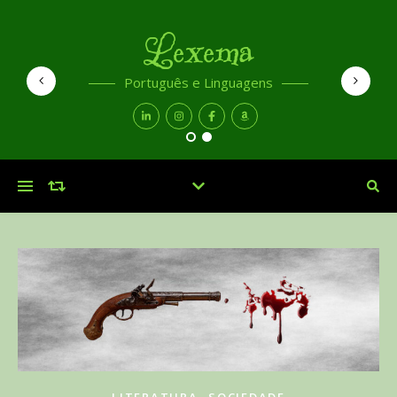
Lexema
Português e Linguagens
,