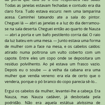
Todas as janelas estavam fechadas e contudo era dia
claro fora. Tudo estava escuro: nem uma lamparina
acesa. Caminhei tateando ate a sala do pintor.
Cheguei lá — abri as janelas e a luz do dia derramou-
se na sala deserta. Cheguei então ao quarto de Nauza
— abri a porta e um bafo pestilento corria daí. O raio
da luz bateu em uma mesa. — Junto estava uma forma
de mulher com a face na mesa, e os cabelos caídos:
atirado numa poltrona um vulto coberto com um
capote. Entre eles um copo onde se depositara um
resíduo polvilhento. Ao pé estava um frasco vazio.
Depois eu o soube — a velha da cabana era uma
mulher que vendia veneno: era ela de certo que o
vendera, porque o pó branco do copo parecia sê-lo…
Ergui os cabelos da mulher, levantei-lhe a cabeça. Era
Nauza, mas Nauza cadáver, já desbotada pela
podridão. Não era aquela estátua alvíssima de