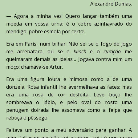
Alexandre Dumas.
— Agora a minha vez! Quero lançar também uma
moeda em vossa urna: é o cobre azinhavrado do
mendigo: pobre esmola por certo!
Era em Paris, num bilhar. Não sei se o fogo do jogo
me arrebatara, ou se o
kirsch
e o
curaçao
me
queimaram demais as ideias… Jogava contra mim um
moço: chamava-se Artur.
Era uma figura loura e mimosa como a de uma
donzela. Rosa infantil lhe avermelhava as faces: mas
era uma rosa de cor desfeita. Leve buço lhe
sombreava o lábio, e pelo oval do rosto uma
penugem doirada lhe assomava como a felpa que
rebuça o pêssego.
Faltava um ponto a meu adversário para ganhar. A
mim, faltavam-me não sei quantos: sei só que eram