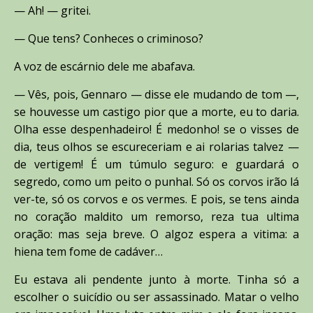
— Ah! — gritei.
— Que tens? Conheces o criminoso?
A voz de escárnio dele me abafava.
— Vês, pois, Gennaro — disse ele mudando de tom —,
se houvesse um castigo pior que a morte, eu to daria.
Olha esse despenhadeiro! É medonho! se o visses de
dia, teus olhos se escureceriam e ai rolarias talvez —
de vertigem! É um túmulo seguro: e guardará o
segredo, como um peito o punhal. Só os corvos irão lá
ver-te, só os corvos e os vermes. E pois, se tens ainda
no coração maldito um remorso, reza tua ultima
oração: mas seja breve. O algoz espera a vitima: a
hiena tem fome de cadáver…
Eu estava ali pendente junto à morte. Tinha só a
escolher o suicídio ou ser assassinado. Matar o velho