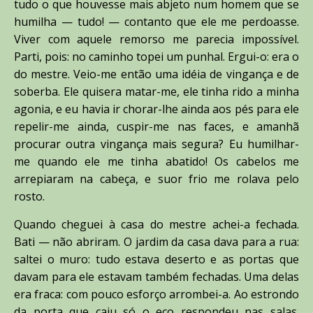
tudo o que houvesse mais abjeto num homem que se
humilha — tudo! — contanto que ele me perdoasse.
Viver com aquele remorso me parecia impossível.
Parti, pois: no caminho topei um punhal. Ergui-o: era o
do mestre. Veio-me então uma idéia de vingança e de
soberba. Ele quisera matar-me, ele tinha rido a minha
agonia, e eu havia ir chorar-lhe ainda aos pés para ele
repelir-me ainda, cuspir-me nas faces, e amanhã
procurar outra vingança mais segura? Eu humilhar-
me quando ele me tinha abatido! Os cabelos me
arrepiaram na cabeça, e suor frio me rolava pelo
rosto.
Quando cheguei à casa do mestre achei-a fechada.
Bati — não abriram. O jardim da casa dava para a rua:
saltei o muro: tudo estava deserto e as portas que
davam para ele estavam também fechadas. Uma delas
era fraca: com pouco esforço arrombei-a. Ao estrondo
da porta que caiu só o eco respondeu nas salas.