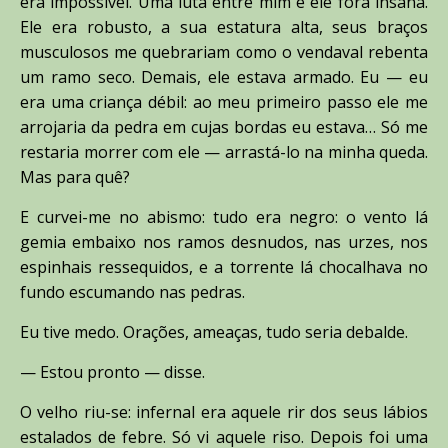
era impossível. Uma luta entre mim e ele fora insana.
Ele era robusto, a sua estatura alta, seus braços
musculosos me quebrariam como o vendaval rebenta
um ramo seco. Demais, ele estava armado. Eu — eu
era uma criança débil: ao meu primeiro passo ele me
arrojaria da pedra em cujas bordas eu estava… Só me
restaria morrer com ele — arrastá-lo na minha queda.
Mas para quê?
E curvei-me no abismo: tudo era negro: o vento lá
gemia embaixo nos ramos desnudos, nas urzes, nos
espinhais ressequidos, e a torrente lá chocalhava no
fundo escumando nas pedras.
Eu tive medo. Orações, ameaças, tudo seria debalde.
— Estou pronto — disse.
O velho riu-se: infernal era aquele rir dos seus lábios
estalados de febre. Só vi aquele riso. Depois foi uma