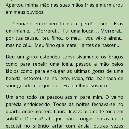
Apertou minha mão nas suas mãos frias e murmurou
em meus ouvidos:
— Gennaro, eu te perdôo: eu te perdôo tudo… Eras
um infame. . . Morrerei. . . Fui uma louca. . . Morrerei…
por tua causa… teu filho… o meu… vou vê-lo ainda…
mas no céu… Meu filho que matei… antes de nascer…
Deu um grito: estendeu convulsivamente os braços
como para repelir uma idéia, passou a mão pelos
lábios como para enxugar as últimas gotas de uma
bebida, estorceu-se no leito, lívida, fria, banhada de
suor gelado, e arquejou. . . Era o último suspiro.
Um ano todo se passou assim para mim. O velho
parecia endoidecido. Todas as noites fechava-se no
quarto onde morrera Laura: levava ai a noite toda em
solidão. Dormia? ah que não! Longas horas eu o
escutei no silêncio arfar com ânsia, outras vezes