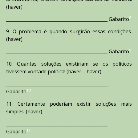
(haver)
8
_______________________________________________ Gabarito
9. O problema é quando surgirão essas condições.
(haver)
9
_______________________________________________ Gabarito
10. Quantas soluções existiriam se os políticos
tivessem vontade política! (haver – haver)
_______________________________________________
10
Gabarito
11. Certamente poderiam existir soluções mais
simples. (haver)
_______________________________________________
11
Gabarito