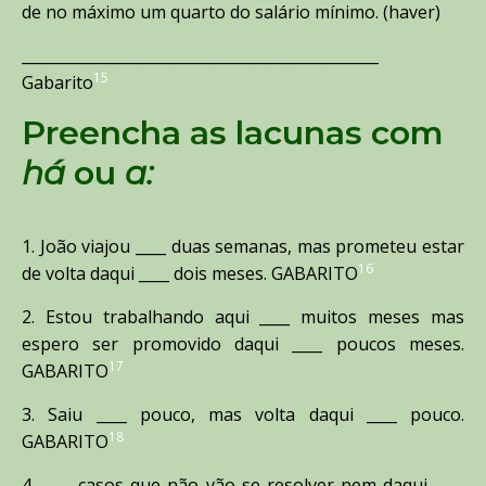
de no máximo um quarto do salário mínimo. (haver)
_______________________________________________
15
Gabarito
Preencha as lacunas com
há
ou
a
:
1. João viajou ____ duas semanas, mas prometeu estar
16
de volta daqui ____ dois meses. GABARITO
2. Estou trabalhando aqui ____ muitos meses mas
espero ser promovido daqui ____ poucos meses.
17
GABARITO
3. Saiu ____ pouco, mas volta daqui ____ pouco.
18
GABARITO
4. ____ casos que não vão se resolver nem daqui ____