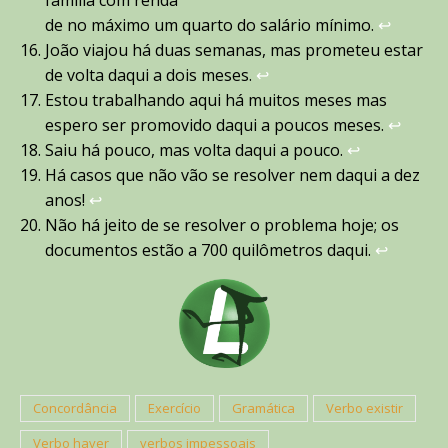
família com renda
de no máximo um quarto do salário mínimo.
↩︎
João viajou há duas semanas, mas prometeu estar
de volta daqui a dois meses.
↩︎
Estou trabalhando aqui há muitos meses mas
espero ser promovido daqui a poucos meses.
↩︎
Saiu há pouco, mas volta daqui a pouco.
↩︎
Há casos que não vão se resolver nem daqui a dez
anos!
↩︎
Não há jeito de se resolver o problema hoje; os
documentos estão a 700 quilômetros daqui.
↩︎
Concordância
Exercício
Gramática
Verbo existir
Verbo haver
verbos impessoais