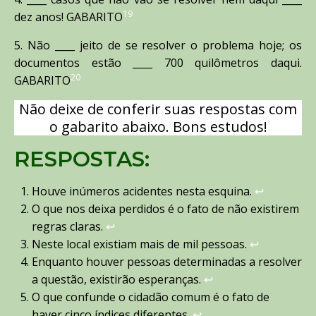
19
dez anos! GABARITO
5. Não ____ jeito de se resolver o problema hoje; os
documentos estão ____ 700 quilômetros daqui.
20
GABARITO
Não deixe de conferir suas respostas com
o gabarito abaixo. Bons estudos!
RESPOSTAS:
Houve inúmeros acidentes nesta esquina.
↩︎
O que nos deixa perdidos é o fato de não existirem
regras claras.
↩︎
Neste local existiam mais de mil pessoas.
↩︎
Enquanto houver pessoas determinadas a resolver
a questão, existirão esperanças.
↩︎
O que confunde o cidadão comum é o fato de
haver cinco índices diferentes.
↩︎