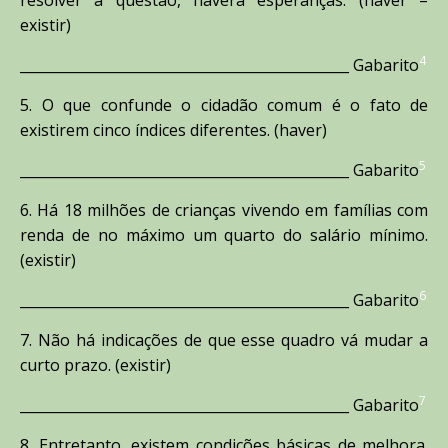
resolver a questão, haverá esperanças. (haver –
existir)
4
_______________________________________________ Gabarito
5. O que confunde o cidadão comum é o fato de
existirem cinco índices diferentes. (haver)
5
_______________________________________________ Gabarito
6. Há 18 milhões de crianças vivendo em famílias com
renda de no máximo um quarto do salário mínimo.
(existir)
6
_______________________________________________ Gabarito
7. Não há indicações de que esse quadro vá mudar a
curto prazo. (existir)
7
_______________________________________________ Gabarito
8. Entretanto, existem condições básicas de melhora.