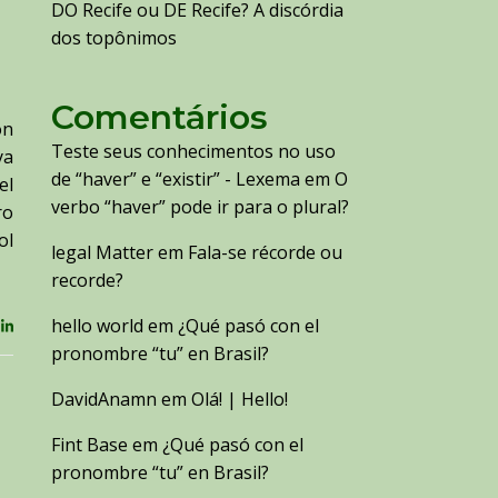
DO Recife ou DE Recife? A discórdia
dos topônimos
Comentários
on
Teste seus conhecimentos no uso
ya
de “haver” e “existir” - Lexema
em
O
el
verbo “haver” pode ir para o plural?
ro
ol
legal Matter
em
Fala-se récorde ou
recorde?
hello world
em
¿Qué pasó con el
pronombre “tu” en Brasil?
DavidAnamn
em
Olá! | Hello!
Fint Base
em
¿Qué pasó con el
pronombre “tu” en Brasil?