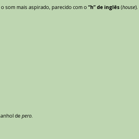
r o som mais aspirado, parecido com o
“h” de inglês
(
house
).
panhol de
pero
.