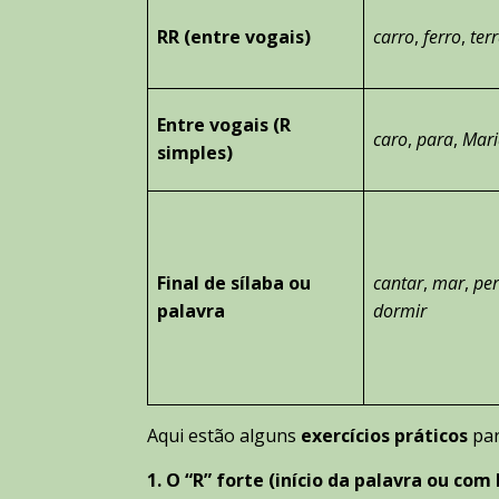
RR (entre vogais)
carro
,
ferro
,
ter
Entre vogais (R
caro
,
para
,
Mari
simples)
Final de sílaba ou
cantar
,
mar
,
per
palavra
dormir
Aqui estão alguns
exercícios práticos
par
1. O “R” forte (início da palavra ou com 