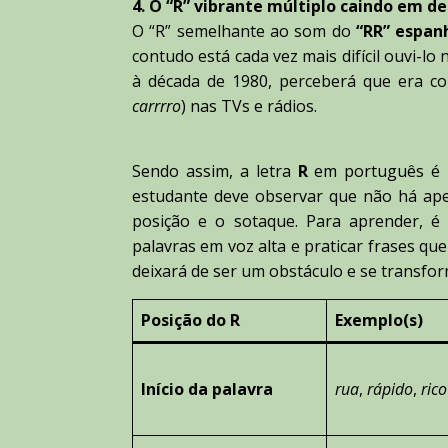
4. O “R” vibrante múltiplo caindo em d
O “R” semelhante ao som do
“RR” espan
contudo está cada vez mais difícil ouvi-lo
à década de 1980, perceberá que era co
carrrro
) nas TVs e rádios.
Sendo assim, a letra
R
em português é mu
estudante deve observar que não há ap
posição e o sotaque. Para aprender, é ú
palavras em voz alta e praticar frases qu
deixará de ser um obstáculo e se transf
Posição do R
Exemplo(s)
Início da palavra
rua
,
rápido
,
rico