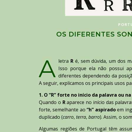
PORT
OS DIFERENTES SON
A
letra
R
é, sem dúvida, um dos ma
Isso porque ela não possui a
diferentes dependendo da posição
A seguir, explicamos os principais usos pa
1. O “R” forte no início da palavra ou n
Quando o
R
aparece no início das palav
forte, semelhante ao
“h” aspirado
em ing
duplicado (
carro
,
terra
,
barro
). Assim, o so
Algumas regiões de Portugal têm assu