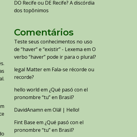
DO Recife ou DE Recife? A discórdia
dos topônimos
Comentários
Teste seus conhecimentos no uso
de “haver” e “existir” - Lexema
em
O
verbo “haver” pode ir para o plural?
s.
legal Matter
em
Fala-se récorde ou
as
recorde?
l.
hello world
em
¿Qué pasó con el
pronombre “tu” en Brasil?
om
DavidAnamn
em
Olá! | Hello!
ce
Fint Base
em
¿Qué pasó con el
pronombre “tu” en Brasil?
do