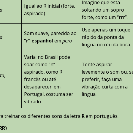
Imagine que está
Igual ao R inicial (forte,
ra
soltando um sopro
aspirado)
forte, como um “rrr”.
Use apenas um toque
Som suave, parecido ao
a
rápido da ponta da
“r” espanhol
em
pero
língua no céu da boca.
Varia: no Brasil pode
soar como “h”
Tente aspirar
aspirado, como R
levemente o som ou, s
to
,
francês ou até
preferir, faça uma
desaparecer; em
vibração curta com a
Portugal, costuma ser
língua.
vibrado.
a treinar os diferentes sons da letra
R
em português.
RR)