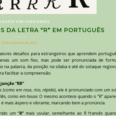
UGUESE FOR FOREIGNERS
S DA LETRA “R” EM PORTUGUÊS
30 de setembro de 2025
iores desafios para estrangeiros que aprendem portuguê
penas um som fixo, mas pode ser pronunciada de form
 na palavra, da posição na sílaba e até do sotaque regiona
ra facilitar a compreensão.
a junção “RR”
ras (como em
rosa
,
rico
,
rápido
), ele é pronunciado com um s
lês, como em
house
. O mesmo acontece quando o “R” apare
m é mais áspero e vibrante, marcando bem a pronúncia.
mido um “
R”
mais uvular, semelhante ao R francês quan