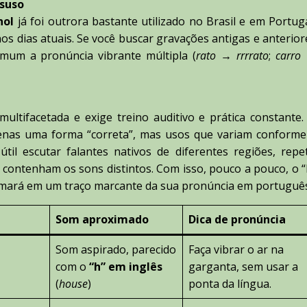
esuso
hol
já foi outrora bastante utilizado no Brasil e em Portuga
 nos dias atuais. Se você buscar gravações antigas e anterior
mum a pronúncia vibrante múltipla (
rato
→
rrrrato
;
carro
ltifacetada e exige treino auditivo e prática constante.
enas uma forma “correta”, mas usos que variam conforme
til escutar falantes nativos de diferentes regiões, repet
e contenham os sons distintos. Com isso, pouco a pouco, o “
ormará em um traço marcante da sua pronúncia em portuguê
Som aproximado
Dica de pronúncia
Som aspirado, parecido
Faça vibrar o ar na
com o
“h” em inglês
garganta, sem usar a
(
house
)
ponta da língua.