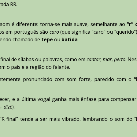
rada RR.
 som é diferente: torna-se mais suave, semelhante ao
“r” 
los em português são
caro
(que significa “caro” ou “querido”)
, sendo chamado de
tepe
ou
batida
.
final de sílabas ou palavras, como em
cantar
,
mar
,
perto
. Nes
m o país e a região do falante.
uentemente pronunciado com som forte, parecido com o
“
ecer, e a última vogal ganha mais ênfase para compensar
→
dizê
).
R final” tende a ser mais vibrado, lembrando o som do “