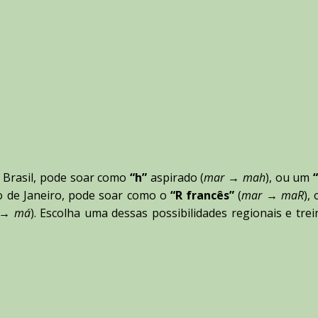
o Brasil, pode soar como
“h”
aspirado (
mar → mah
), ou um
io de Janeiro, pode soar como o
“R francês”
(
mar → maR
),
 → má
). Escolha uma dessas possibilidades regionais e trei