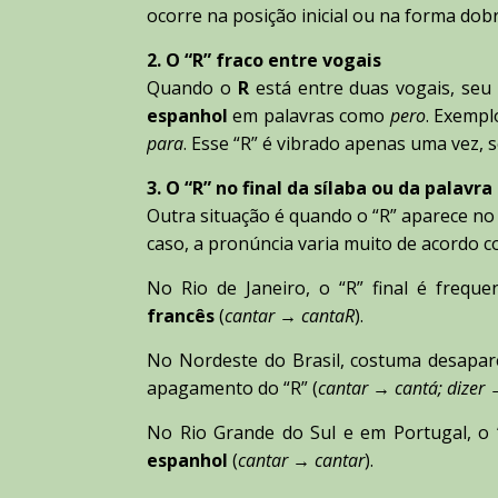
ocorre na posição inicial ou na forma dob
2. O “R” fraco entre vogais
Quando o
R
está entre duas vogais, seu
espanhol
em palavras como
pero
. Exemp
para
. Esse “R” é vibrado apenas uma vez
3. O “R” no final da sílaba ou da palavra
Outra situação é quando o “R” aparece no 
caso, a pronúncia varia muito de acordo co
No Rio de Janeiro, o “R” final é freq
francês
(
cantar
→
cantaR
).
No Nordeste do Brasil, costuma desapar
apagamento do “R” (
cantar
→
cantá; dizer
No Rio Grande do Sul e em Portugal, o “
espanhol
(
cantar
→
cantar
).