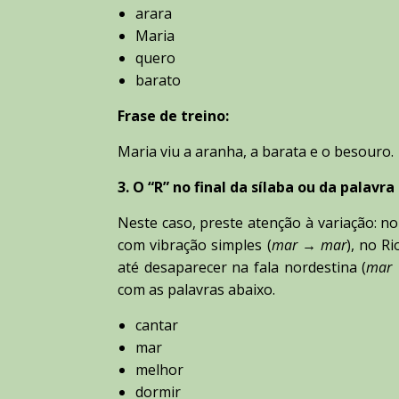
arara
Maria
quero
barato
Frase de treino:
Maria viu a aranha, a barata e o besouro.
3. O “R” no final da sílaba ou da palavra
Neste caso, preste atenção à variação: n
com vibração simples (
mar → mar
), no R
até desaparecer na fala nordestina (
mar
com as palavras abaixo.
cantar
mar
melhor
dormir