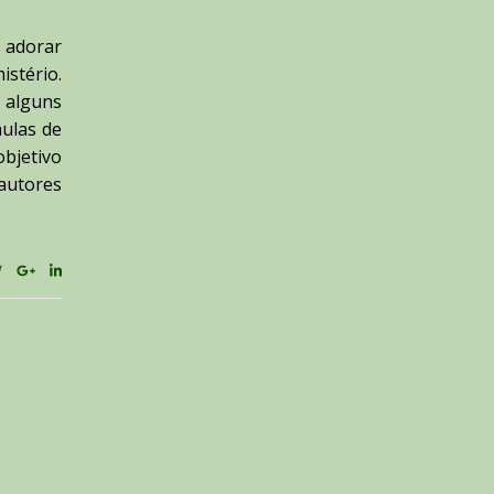
 adorar
stério.
 alguns
aulas de
bjetivo
autores