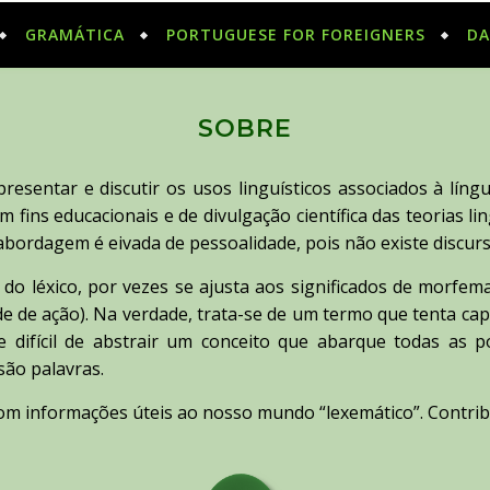
GRAMÁTICA
PORTUGUESE FOR FOREIGNERS
DA
SOBRE
esentar e discutir os usos linguísticos associados à lín
 fins educacionais e de divulgação científica das teorias li
 abordagem é eivada de pessoalidade, pois não existe discurs
 do léxico, por vezes se ajusta aos significados de morfema
e de ação). Na verdade, trata-se de um termo que tenta cap
nte difícil de abstrair um conceito que abarque todas as 
são palavras.
com informações úteis ao nosso mundo “lexemático”. Contr