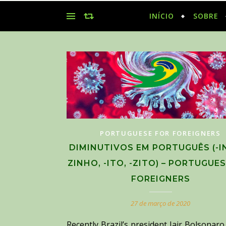
INÍCIO
SOBRE
PORTUGUESE FOR FOREIGNERS
DIMINUTIVOS EM PORTUGUÊS (-IN
ZINHO, -ITO, -ZITO) – PORTUGUE
FOREIGNERS
27 de março de 2020
Recently Brazil’s president Jair Bolsonaro