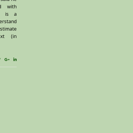
ed with
19 is a
derstand
timate
xt (in