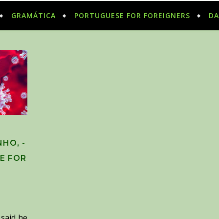
GRAMÁTICA
PORTUGUESE FOR FOREIGNERS
DA
HO, -
SE FOR
 said he