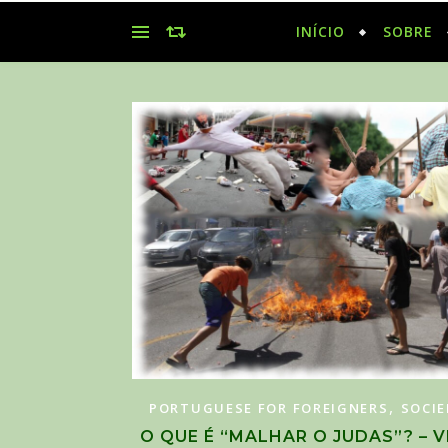
INÍCIO
SOBRE
,
PORTUGUESE FOR FOREIGNERS
SOCI
O QUE É “MALHAR O JUDAS”? – V