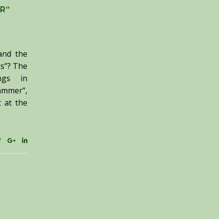
R”
and the
as”? The
ngs in
hammer”,
t at the