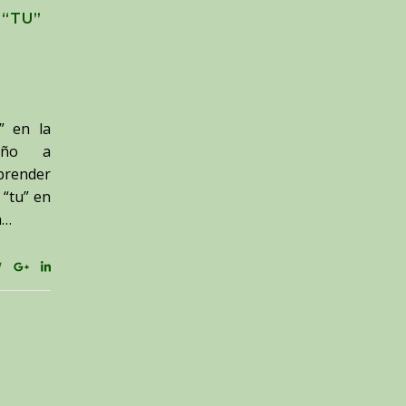
 “TU”
” en la
leño a
prender
 “tu” en
n…