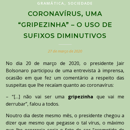
,
GRAMÁTICA
SOCIEDADE
CORONAVÍRUS, UMA
“GRIPEZINHA” – O USO DE
SUFIXOS DIMINUTIVOS
27 de março de 2020
No dia 20 de março de 2020, o presidente Jair
Bolsonaro participou de uma entrevista à imprensa,
ocasião em que fez um comentário a respeito das
suspeitas que lhe recaíam quanto ao coronavírus:
– “[…] não vai ser uma
gripezinha
que vai me
derrubar”, falou a todos.
Noutro dia deste mesmo mês, o presidente chegou a
dizer que mesmo que pegasse o tal vírus, o máximo
que lhe ocorreria seria o fato de ser “acometido de